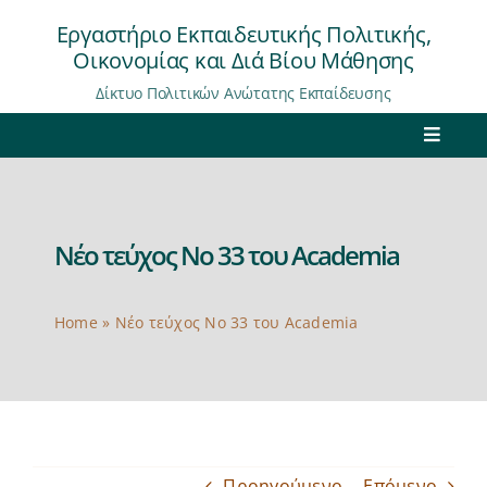
Μετάβαση
Εργαστήριο Εκπαιδευτικής Πολιτικής,
στο
Οικονομίας και Διά Βίου Μάθησης
περιεχόμενο
Δίκτυο Πολιτικών Ανώτατης Εκπαίδευσης
Toggle
Navigat
Αρχική
Νέο τεύχος Νο 33 του Academia
Εργαστήριο
Δίκτυο
Home
»
Νέο τεύχος Νο 33 του Academia
Έρευνα
Μελέτες/Εκθέσεις
Περιοδικό “Academia”
Προηγούμενο
Επόμενο