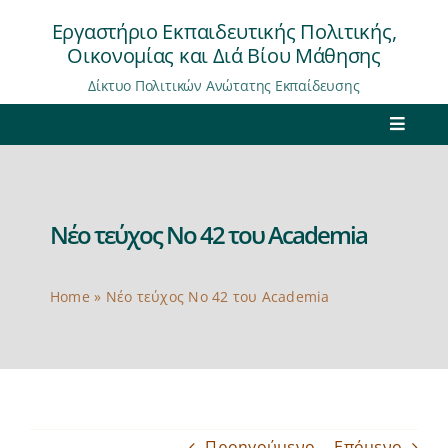
Μετάβαση
Εργαστήριο Εκπαιδευτικής Πολιτικής,
στο
Οικονομίας και Διά Βίου Μάθησης
περιεχόμενο
Δίκτυο Πολιτικών Ανώτατης Εκπαίδευσης
Toggle
Navigat
Αρχική
Νέο τεύχος Νο 42 του Academia
Εργαστήριο
Δίκτυο
Home
»
Νέο τεύχος Νο 42 του Academia
Έρευνα
Μελέτες/Εκθέσεις
Περιοδικό “Academia”
Προηγούμενο
Επόμενο