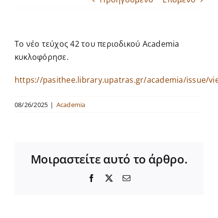
ΔΔ ΠΜΣ MaHep
To νέο τεύχος 42 του περιοδικού Academia
Εκδηλώσεις
κυκλοφόρησε.
Παροχή Υπηρεσιών
https://pasithee.library.upatras.gr/academia/issue/v
Δωρεές
08/26/2025
|
Academia
Μοιραστείτε αυτό το άρθρο.
Facebook
X
Email